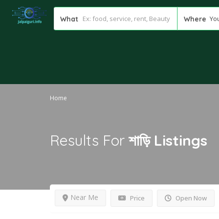
You
What
Where
Home
Results For
শাড়ি
Listings
Near Me
Price
Open Now