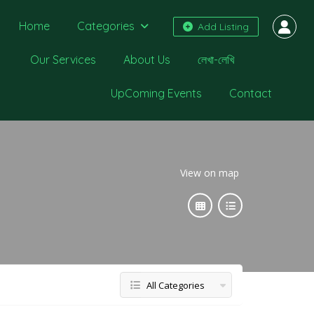
Home
Categories
Add Listing
Our Services
About Us
লেখা-লেখি
UpComing Events
Contact
View on map
All Categories