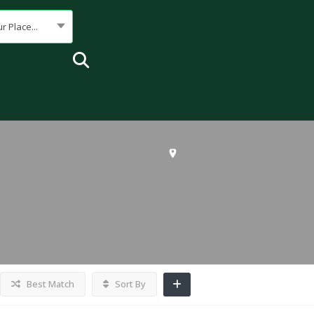
r Place...
Best Match
Sort By