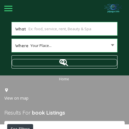
What
Your Place...
Where
Home
View on map
Results For
book
Listings