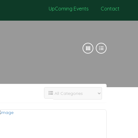
UpComing Events
Contact