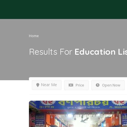
Home
Results For
Education
Li
Near Me
Price
Open Now