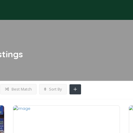
stings
Best Match
Sort By