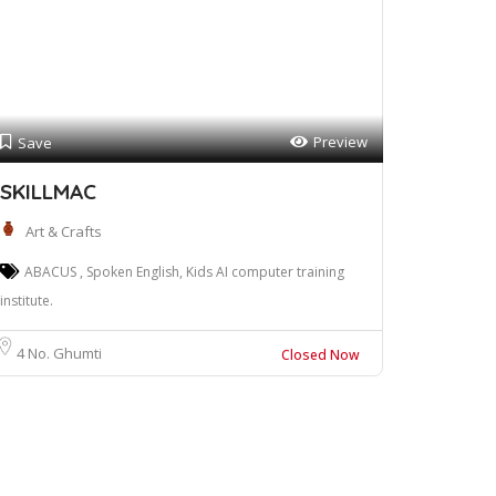
Preview
Save
SKILLMAC
Art & Crafts
ABACUS , Spoken English, Kids AI computer training
institute.
4 No. Ghumti
Closed Now