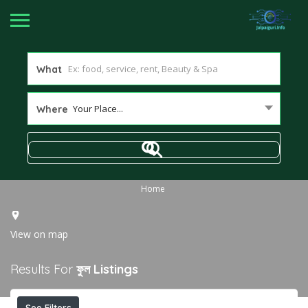
What
Your Place...
Where
Home
View on map
Results For
ফুল
Listings